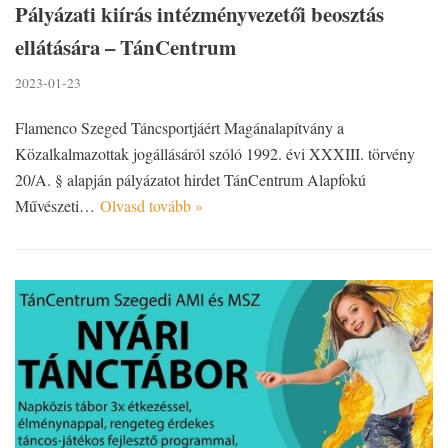
Pályázati kiírás intézményvezetői beosztás
ellátására – TánCentrum
2023-01-23
Flamenco Szeged Táncsportjáért Magánalapítvány a
Közalkalmazottak jogállásáról szóló 1992. évi XXXIII. törvény
20/A. § alapján pályázatot hirdet TánCentrum Alapfokú
Művészeti…
Olvasd tovább »