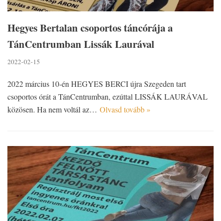
Hegyes Bertalan csoportos táncórája a
TánCentrumban Lissák Laurával
2022-02-15
2022 március 10-én HEGYES BERCI újra Szegeden tart
csoportos órát a TánCentrumban, ezúttal LISSÁK LAURÁVAL
közösen. Ha nem voltál az…
Olvasd tovább »