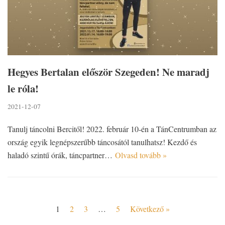
Hegyes Bertalan először Szegeden! Ne maradj
le róla!
2021-12-07
Tanulj táncolni Bercitől! 2022. február 10-én a TánCentrumban az
ország egyik legnépszerűbb táncosától tanulhatsz! Kezdő és
haladó szintű órák, táncpartner…
Olvasd tovább »
1
2
3
…
5
Következő »