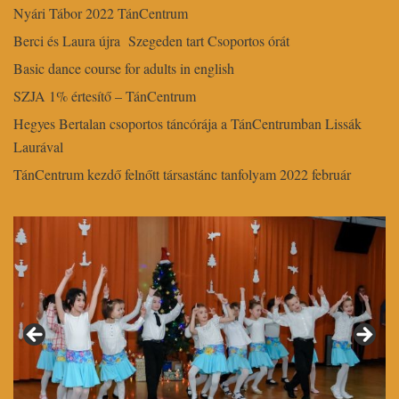
Nyári Tábor 2022 TánCentrum
Berci és Laura újra Szegeden tart Csoportos órát
Basic dance course for adults in english
SZJA 1% értesítő – TánCentrum
Hegyes Bertalan csoportos táncórája a TánCentrumban Lissák
Laurával
TánCentrum kezdő felnőtt társastánc tanfolyam 2022 február