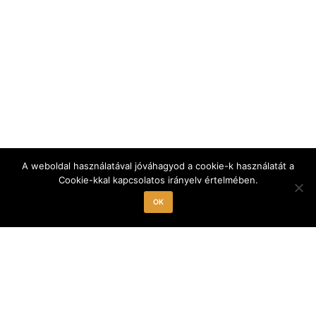
A weboldal használatával jóváhagyod a cookie-k használatát a
Cookie-kkal kapcsolatos irányelv értelmében.
OK
Csatlakozz hozzánk!