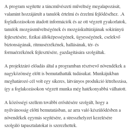
A program segítette a táncművészeti műveltség megalapozását,
valamint hozzájárult a tanulók értelmi és érzelmi fejlődéséhez. .A
foglalkozásokon átadott információk és az ott végzett gyakorlatok,
tanulók mozgásműveltségének és mozgáskultúrájának sokirányú
fejlesztésére, fizikai állóképességének, ügyességének, cselekvő
biztonságának, ritmusérzékének, hallásának, tér- és
formaérzékének fejlesztésére, gazdagítására szolgáltak.
A projektzáró előadás által a programban résztvevő növendékek a
nagyközönség előtt is bemutathatták tudásukat. Munkájukban
meghatározó cél volt egy sikeres, látványos produkció létrehozása,
így a foglakozásokon végzett munka még hatékonyabbá válhatott.
A közösségi szellem további erősítésére szolgált, hogy a
nyilvánosság előtti bemutatásban, az arra való készülődésben a
növendékek egymás segítésére, a stresszhelyzet kezelésére
szolgáló tapasztalatokat is szerezhettek.