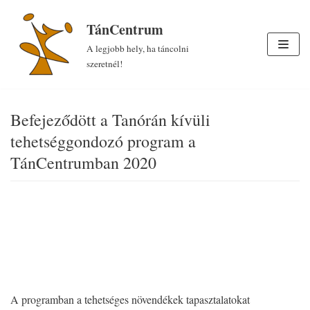
Skip
TánCentrum
to
A legjobb hely, ha táncolni
content
szeretnél!
Befejeződött a Tanórán kívüli
tehetséggondozó program a
TánCentrumban 2020
A programban a tehetséges növendékek tapasztalatokat