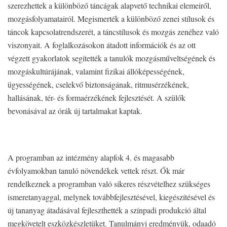
szerezhettek a különböző táncágak alapvető technikai elemeiről,
mozgásfolyamatairól. Megismerték a különböző zenei stílusok és
táncok kapcsolatrendszerét, a táncstílusok és mozgás zenéhez való
viszonyait. A foglalkozásokon átadott információk és az ott
végzett gyakorlatok segítették a tanulók mozgásműveltségének és
mozgáskultúrájának, valamint fizikai állóképességének,
ügyességének, cselekvő biztonságának, ritmusérzékének,
hallásának, tér- és formaérzékének fejlesztését. A szülők
bevonásával az órák új tartalmakat kaptak.
A programban az intézmény alapfok 4. és magasabb
évfolyamokban tanuló növendékek vettek részt. Ők már
rendelkeznek a programban való sikeres részvételhez szükséges
ismeretanyaggal, melynek továbbfejlesztésével, kiegészítésével és
új tananyag átadásával fejleszthették a színpadi produkció által
megkövetelt eszközkészletüket. Tanulmányi eredményük, odaadó