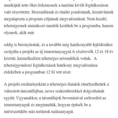
munkájuk tette őket érdemesnek a tanórán kívüli foglalkozáson
való részvételre. Hozzáállásuk és önálló gondolataik, kreativitásuk
megalapozta a program céljainak megvalósulását. Nem kezdő,
tehetségesnek mutatkozó tanulók kerültek be a programba, hanem
olyanok, akik már
eddig is bizonyítottak, és a további még hatékonyabb fejlődésüket
szolgálta a projekt az új ismeretanyaggal.A résztvevők 12 és 18 év
közötti, kiemelkedően tehetséges növendékek voltak. A
tehetséggondozó foglalkozások hatékony megvalósulása
érdekében a programban 12 fő vett részt.
A projekt eredményeként a tehetséges fiatalok elmélyedhettek a
választott táncműfajban, neves szakemberekkel dolgozhattak
együtt. Ugyanakkor, a társműfajok bevonásával szélesedett az
ismeretanyaguk és megtanulták, hogyan építsék be a
művészetükbe más területek tudásanyagát.