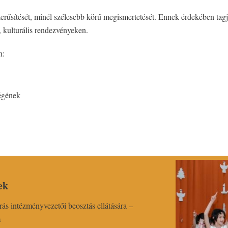
rűsítését, minél szélesebb körű megismertetését. Ennek érdekében tagjait
, kulturális rendezvényeken.
n:
égének
ek
írás intézményvezetői beosztás ellátására –
m