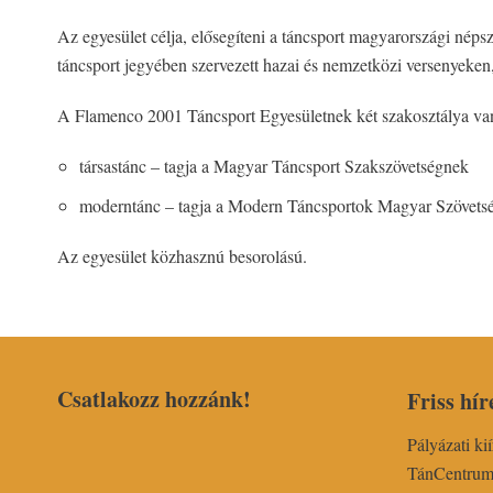
Az egyesület célja, elősegíteni a táncsport magyarországi népsze
táncsport jegyében szervezett hazai és nemzetközi versenyeken
A Flamenco 2001 Táncsport Egyesületnek két szakosztálya va
társastánc – tagja a Magyar Táncsport Szakszövetségnek
moderntánc – tagja a Modern Táncsportok Magyar Szövets
Az egyesület közhasznú besorolású.
Csatlakozz hozzánk!
Friss hír
Pályázati ki
TánCentru