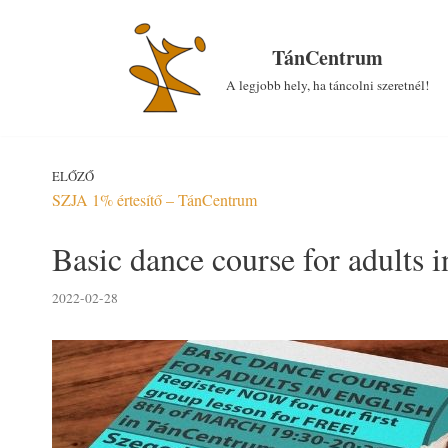
Skip
to
TánCentrum
content
A legjobb hely, ha táncolni szeretnél!
ELŐZŐ
SZJA 1% értesítő – TánCentrum
Basic dance course for adults i
2022-02-28