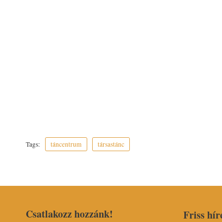
Tags:
táncentrum
társastánc
Csatlakozz hozzánk!
Friss hír