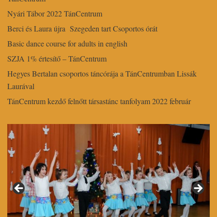
Nyári Tábor 2022 TánCentrum
Berci és Laura újra Szegeden tart Csoportos órát
Basic dance course for adults in english
SZJA 1% értesítő – TánCentrum
Hegyes Bertalan csoportos táncórája a TánCentrumban Lissák
Laurával
TánCentrum kezdő felnőtt társastánc tanfolyam 2022 február