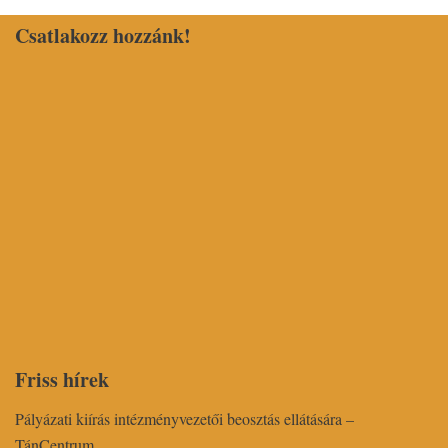
Csatlakozz hozzánk!
Friss hírek
Pályázati kiírás intézményvezetői beosztás ellátására –
TánCentrum