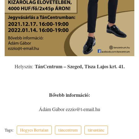
TánCentrum – Szeged, Tisza Lajos krt. 41.
Helyszín:
Bővebb információ:
Ádám Gábor ezzio@t-email.hu
Tags:
Hegyes Bertalan
táncentrum
társastánc