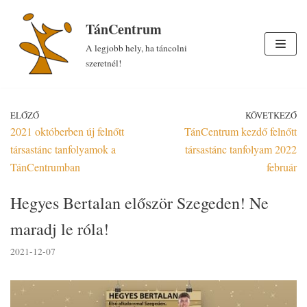
Skip
TánCentrum
to
A legjobb hely, ha táncolni
content
szeretnél!
ELŐZŐ
KÖVETKEZŐ
2021 októberben új felnőtt
TánCentrum kezdő felnőtt
társastánc tanfolyamok a
társastánc tanfolyam 2022
TánCentrumban
február
Hegyes Bertalan először Szegeden! Ne
maradj le róla!
2021-12-07