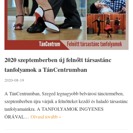
2020 szeptemberben új felnőtt társastánc
tanfolyamok a TánCentrumban
2020-08-19
A TánCentrumban, Szeged legnagyobb belvárosi tánctermében,
szeptemberben újra várjuk a felnőtteket kezdő és haladó társastánc
tanfolyamainkra. A TANFOLYAMOK INGYENES
ÓRÁVAL…
Olvasd tovább »