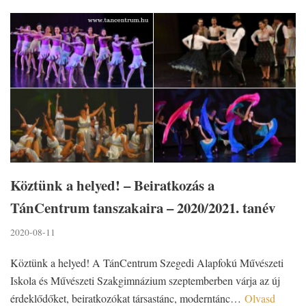
Köztünk a helyed! – Beiratkozás a
TánCentrum tanszakaira – 2020/2021. tanév
2020-08-11
Köztünk a helyed! A TánCentrum Szegedi Alapfokú Művészeti
Iskola és Művészeti Szakgimnázium szeptemberben várja az új
érdeklődőket, beiratkozókat társastánc, moderntánc…
Olvasd