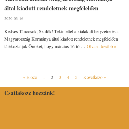
által kiadott rendeletnek megfelelően
2020-03-16
Kedves Táncosok, Szülők! Tekintettel a kialakult helyzetre és a
Magyarország Kormánya által kiadott rendeletnek megfelelően
tájékoztatjuk Önöket, hogy március 16-tól…
Olvasd tovább »
« Előző
1
2
3
4
5
Következő »
Csatlakozz hozzánk!