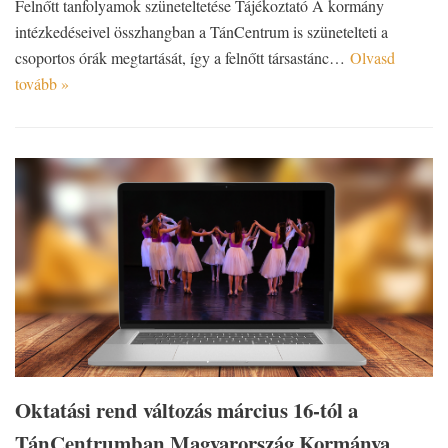
Felnőtt tanfolyamok szüneteltetése Tájékoztató A kormány
intézkedéseivel összhangban a TánCentrum is szünetelteti a
csoportos órák megtartását, így a felnőtt társastánc…
Olvasd
tovább »
Oktatási rend változás március 16-tól a
TánCentrumban Magyarország Kormánya