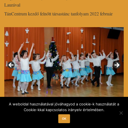
Laurával
TánCentrum kezdő felnőtt társastánc tanfolyam 2022 február
A weboldal használatával jóváhagyod a cookie-k használatát a
Cookie-kkal kapcsolatos irányelv értelmében.
0
1
OK
TánCentrum AMI