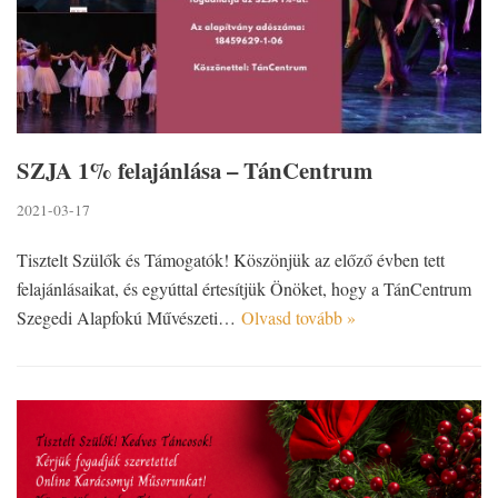
SZJA 1% felajánlása – TánCentrum
2021-03-17
Tisztelt Szülők és Támogatók! Köszönjük az előző évben tett
felajánlásaikat, és egyúttal értesítjük Önöket, hogy a TánCentrum
Szegedi Alapfokú Művészeti…
Olvasd tovább »