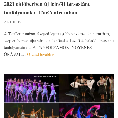
2021 októberben új felnőtt társastánc
tanfolyamok a TánCentrumban
2021-10-12
A TánCentrumban, Szeged legnagyobb belvárosi tánctermében,
szeptemberben újra várjuk a felnőtteket kezdő és haladó társastánc
tanfolyamainkra. A TANFOLYAMOK INGYENES
ÓRÁVAL…
Olvasd tovább »