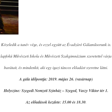
Közeledik a tanév vége, és ezzel együtt az Évadzáró Gálaműsorunk is.
pfokú Művészeti Iskola és Művészeti Szakgimnázium szeretettel várja 
barátait, és mindenkit, aki egy igazi táncos előadást szeretne látni.
A gála időpontja: 2019. május 26. (vasárnap)
Helyszíne: Szegedi Nemzeti Színház – Szeged, Vaszy Viktor tér 1.
Az előadások kezdete: 15.00 és 18.30
.