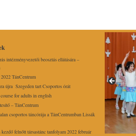
ek
írás intézményvezetői beosztás ellátására –
m
r 2022 TánCentrum
ra újra Szegeden tart Csoportos órát
course for adults in english
esítő – TánCentrum
alan csoportos táncórája a TánCentrumban Lissák
ezdő felnőtt társastánc tanfolyam 2022 február