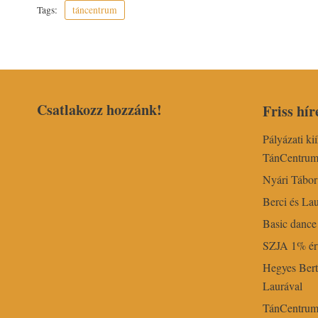
Tags:
táncentrum
Csatlakozz hozzánk!
Friss hír
Pályázati ki
TánCentru
Nyári Tábo
Berci és Lau
Basic dance 
SZJA 1% ért
Hegyes Bert
Laurával
TánCentrum k