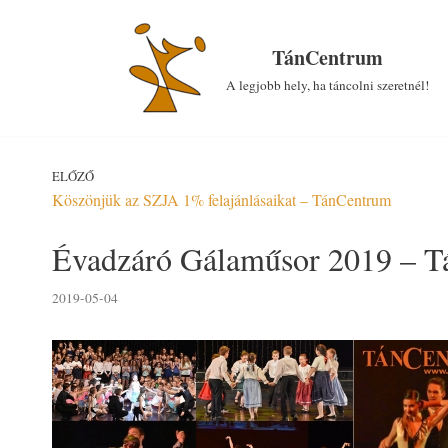
Skip
to
TánCentrum
content
A legjobb hely, ha táncolni szeretnél!
ELŐZŐ
Köszönjük az SZJA 1% felajánlásaikat – TánCentrum
Évadzáró Gálaműsor 2019 – 
2019-05-04