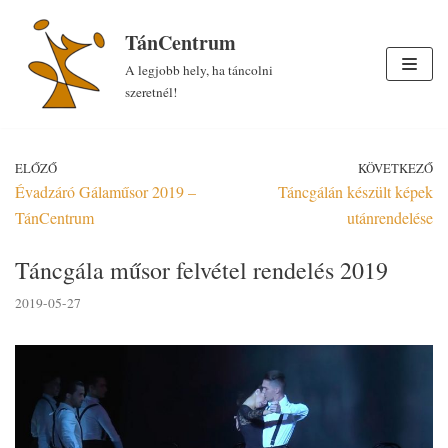
Skip
TánCentrum
to
A legjobb hely, ha táncolni
content
szeretnél!
ELŐZŐ
KÖVETKEZŐ
Évadzáró Gálaműsor 2019 –
Táncgálán készült képek
TánCentrum
utánrendelése
Táncgála műsor felvétel rendelés 2019
2019-05-27