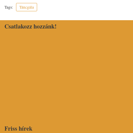
Tags:
Táncgála
Csatlakozz hozzánk!
Friss hírek