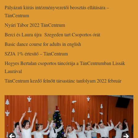
Pályázati kiírás intézményvezetői beosztás ellátására –
TánCentrum
Nyári Tábor 2022 TánCentrum
Berci és Laura újra Szegeden tart Csoportos órát
Basic dance course for adults in english
SZJA 1% értesítő – TánCentrum
Hegyes Bertalan csoportos táncórája a TánCentrumban Lissák
Laurával
TánCentrum kezdő felnőtt társastánc tanfolyam 2022 február