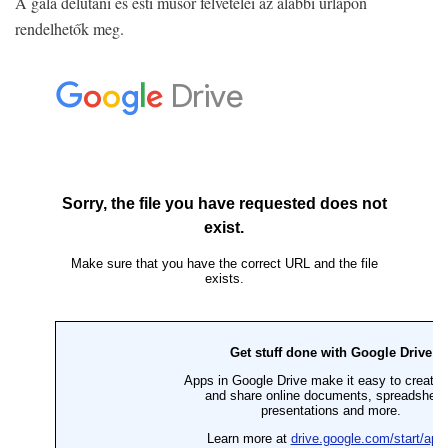
t
A gála délutáni és esti műsor felvételei az alábbi űrlapon
s
rendelhetők meg.
z
ó