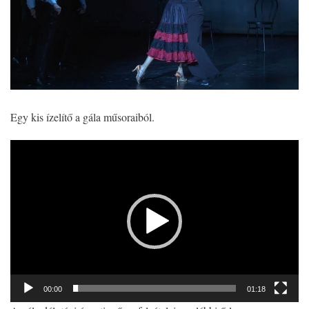
Egy kis ízelítő a gála műsoraiból.
V
i
d
e
ó
l
e
j
á
00:00
01:18