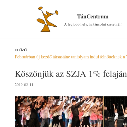
Skip
to
TánCentrum
content
A legjobb hely, ha táncolni szeretnél!
ELŐZŐ
Februárban új kezdő társastánc tanfolyam indul felnőtteknek 
Köszönjük az SZJA 1% felaján
2019-02-11