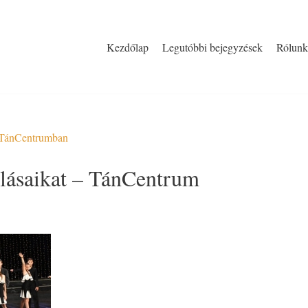
Kezdőlap
Legutóbbi bejegyzések
Rólunk
a TánCentrumban
lásaikat – TánCentrum