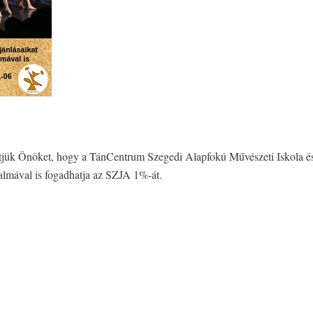
tesítjük Önöket, hogy a TánCentrum Szegedi Alapfokú Művészeti Iskola 
almával is fogadhatja az SZJA 1%-át.