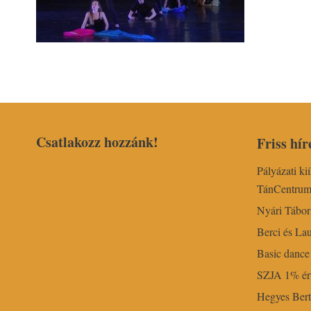
Csatlakozz hozzánk!
Friss hír
Pályázati ki
TánCentru
Nyári Tábo
Berci és Lau
Basic dance 
SZJA 1% ért
Hegyes Bert