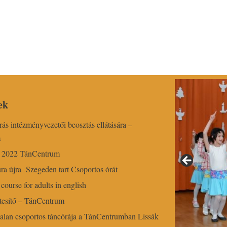
ek
írás intézményvezetői beosztás ellátására –
m
r 2022 TánCentrum
ra újra Szegeden tart Csoportos órát
course for adults in english
esítő – TánCentrum
alan csoportos táncórája a TánCentrumban Lissák