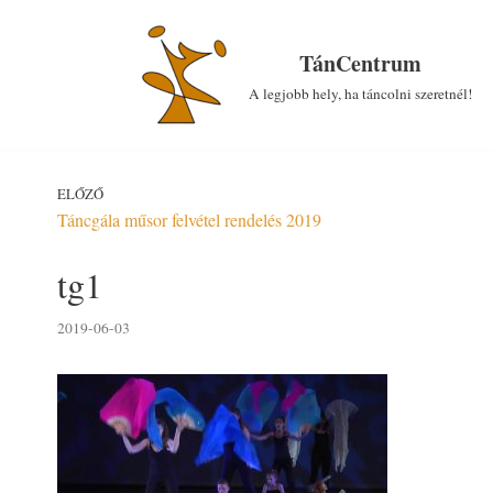
Skip
to
TánCentrum
content
A legjobb hely, ha táncolni szeretnél!
ELŐZŐ
Táncgála műsor felvétel rendelés 2019
tg1
2019-06-03