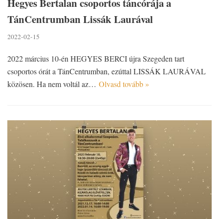
Hegyes Bertalan csoportos táncórája a
TánCentrumban Lissák Laurával
2022-02-15
2022 március 10-én HEGYES BERCI újra Szegeden tart
csoportos órát a TánCentrumban, ezúttal LISSÁK LAURÁVAL
közösen. Ha nem voltál az…
Olvasd tovább »