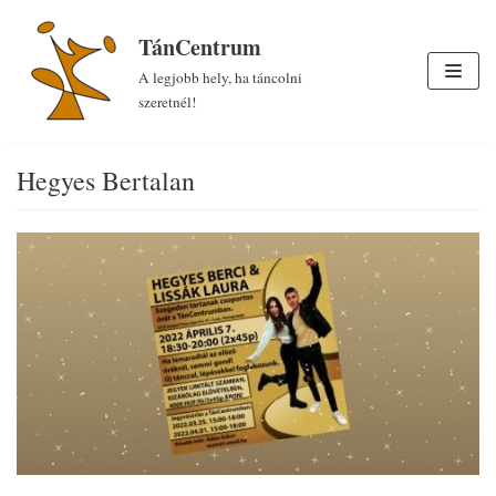
Skip
TánCentrum
to
A legjobb hely, ha táncolni
content
szeretnél!
Hegyes Bertalan