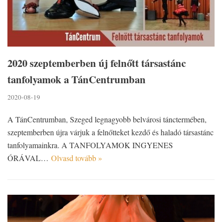
2020 szeptemberben új felnőtt társastánc
tanfolyamok a TánCentrumban
2020-08-19
A TánCentrumban, Szeged legnagyobb belvárosi tánctermében,
szeptemberben újra várjuk a felnőtteket kezdő és haladó társastánc
tanfolyamainkra. A TANFOLYAMOK INGYENES
ÓRÁVAL…
Olvasd tovább »