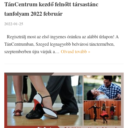
TánCentrum kezdő felnőtt társastánc
tanfolyam 2022 február
2022-01-25
Regisztrálj most az első ingyenes óránkra az alábbi űrlapon! A
TánCentrumban, Szeged legnagyobb belvárosi tánctermében,
szeptemberben újra várjuk a…
Olvasd tovább »