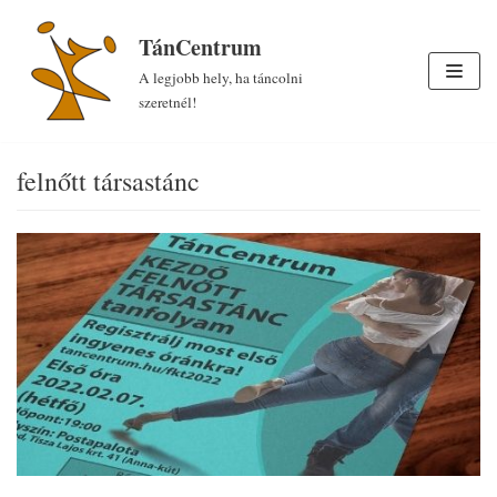
Skip
TánCentrum
to
A legjobb hely, ha táncolni
content
szeretnél!
felnőtt társastánc