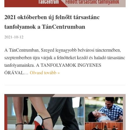
2021 októberben új felnőtt társastánc
tanfolyamok a TánCentrumban
2021-10-12
A TánCentrumban, Szeged legnagyobb belvárosi tánctermében,
szeptemberben újra várjuk a felnőtteket kezdő és haladó társastánc
tanfolyamainkra. A TANFOLYAMOK INGYENES
ÓRÁVAL…
Olvasd tovább »