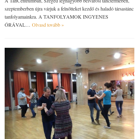
A TánCentrumban, Szeged legnagyobb belvárosi tánctermében,
szeptemberben újra várjuk a felnőtteket kezdő és haladó társastánc
tanfolyamainkra. A TANFOLYAMOK INGYENES
ÓRÁVAL…
Olvasd tovább »