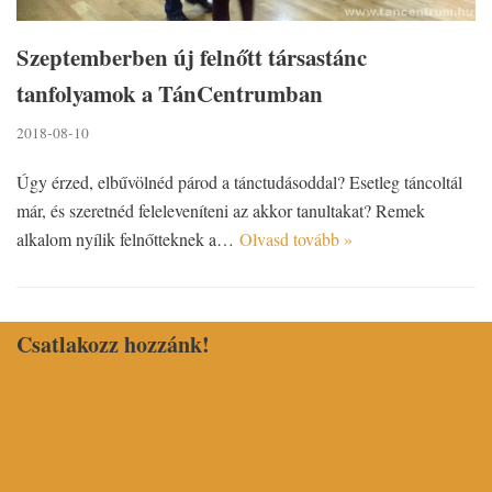
Szeptemberben új felnőtt társastánc
tanfolyamok a TánCentrumban
2018-08-10
Úgy érzed, elbűvölnéd párod a tánctudásoddal? Esetleg táncoltál
már, és szeretnéd feleleveníteni az akkor tanultakat? Remek
alkalom nyílik felnőtteknek a…
Olvasd tovább »
Csatlakozz hozzánk!