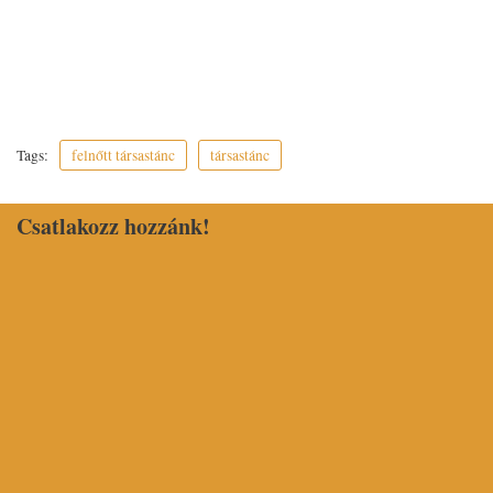
Tags:
felnőtt társastánc
társastánc
Csatlakozz hozzánk!