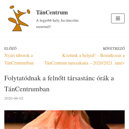
Skip
TánCentrum
to
A legjobb hely, ha táncolni
content
szeretnél!
ELŐZŐ
KÖVETKEZŐ
Nyári táborok a
Köztünk a helyed! – Beiratkozás a
TánCentrumban
TánCentrum tanszakaira – 2020/2021. tanév
Folytatódnak a felnőtt társastánc órák a
TánCentrumban
2020-06-02