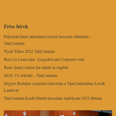
Friss hírek
Pályázati kiírás intézményvezetői beosztás ellátására –
TánCentrum
Nyári Tábor 2022 TánCentrum
Berci és Laura újra Szegeden tart Csoportos órát
Basic dance course for adults in english
SZJA 1% értesítő – TánCentrum
Hegyes Bertalan csoportos táncórája a TánCentrumban Lissák
Laurával
TánCentrum kezdő felnőtt társastánc tanfolyam 2022 február