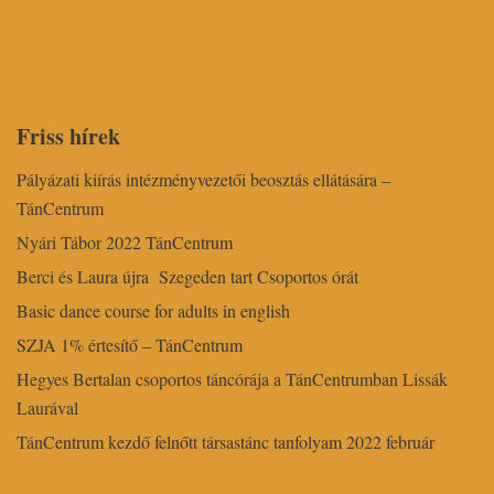
Friss hírek
Pályázati kiírás intézményvezetői beosztás ellátására –
TánCentrum
Nyári Tábor 2022 TánCentrum
Berci és Laura újra Szegeden tart Csoportos órát
Basic dance course for adults in english
SZJA 1% értesítő – TánCentrum
Hegyes Bertalan csoportos táncórája a TánCentrumban Lissák
Laurával
TánCentrum kezdő felnőtt társastánc tanfolyam 2022 február