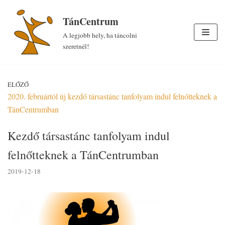
Skip
TánCentrum
to
A legjobb hely, ha táncolni
content
szeretnél!
ELŐZŐ
2020. februártól új kezdő társastánc tanfolyam indul felnőtteknek a
TánCentrumban
Kezdő társastánc tanfolyam indul
felnőtteknek a TánCentrumban
2019-12-18