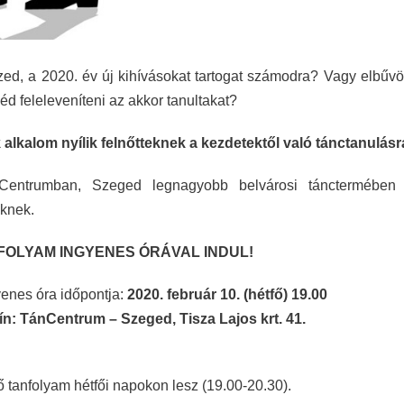
ed, a 2020. év új kihívásokat tartogat számodra? Vagy elbűvö
éd feleleveníteni az akkor tanultakat?
alkalom nyílik felnőtteknek a kezdetektől való tánctanulásr
entrumban, Szeged legnagyobb belvárosi tánctermében fe
eknek.
FOLYAM INGYENES ÓRÁVAL INDUL!
enes óra időpontja:
2020. február 10.
(hétfő) 19.00
ín:
TánCentrum – Szeged,
Tisza Lajos krt. 41.
Az1111111111111111
26. (szerda) 19
Tisza Lajos krt. 41.
 tanfolyam hétfői napokon lesz (19.00-20.30).