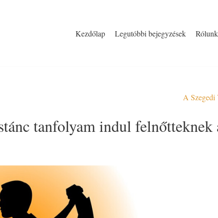
Kezdőlap
Legutóbbi bejegyzések
Rólunk
A Szegedi 
sastánc tanfolyam indul felnőttekn