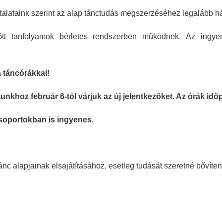
talataink szerint az alap tánctudás megszerzéséhez legalább 
őtt tanfolyamok bérletes rendszerben működnek. Az ingyene
a táncórákkal!
nkhoz február 6-tól várjuk az új jelentkezőket. Az órák időp
csoportokban is ingyenes.
ánc alapjainak elsajátításához, esetleg tudását szeretné bővíteni
en kérjük szépen, minden órára hozzanak magukkal váltócipőt