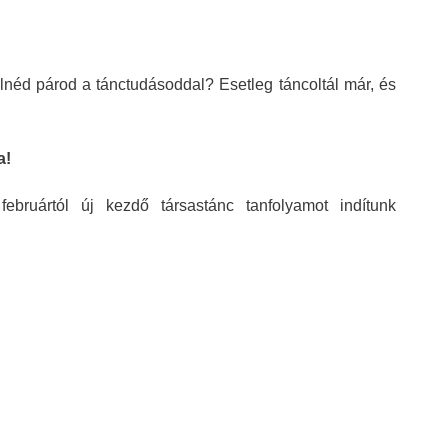
lnéd párod a tánctudásoddal? Esetleg táncoltál már, és
a!
bruártól új kezdő társastánc tanfolyamot indítunk
1111emelet11111111htjjjjjj1. emelet ingyenes óra időpontja:
2014.