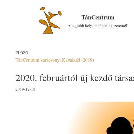
Skip
to
TánCentrum
content
A legjobb hely, ha táncolni szeretnél!
ELŐZŐ
TánCentrum karácsonyi Kavalkád (2019)
2020. februártól új kezdő tár
2019-12-18