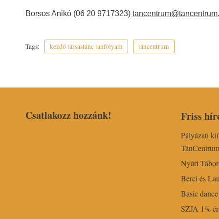
Borsos Anikó (06 20 9717323)
tancentrum@tancentrum
Tags:
kezdő társastánc tanfolyam
táncentrum
Csatlakozz hozzánk!
Friss hír
Pályázati ki
TánCentru
Nyári Tábo
Berci és Lau
Basic dance 
SZJA 1% ért