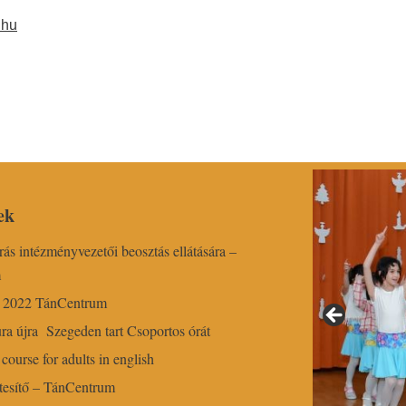
.hu
ek
írás intézményvezetői beosztás ellátására –
m
r 2022 TánCentrum
ra újra Szegeden tart Csoportos órát
course for adults in english
esítő – TánCentrum