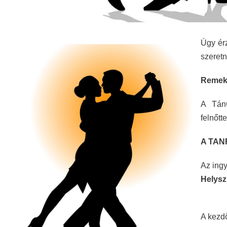
Úgy érz
szeretn
Remek 
A TánC
felnőtt
A TAN
Az ingy
Helysz
február 
A kezdő