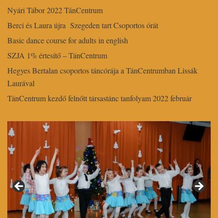
Nyári Tábor 2022 TánCentrum
Berci és Laura újra Szegeden tart Csoportos órát
Basic dance course for adults in english
SZJA 1% értesítő – TánCentrum
Hegyes Bertalan csoportos táncórája a TánCentrumban Lissák
Laurával
TánCentrum kezdő felnőtt társastánc tanfolyam 2022 február