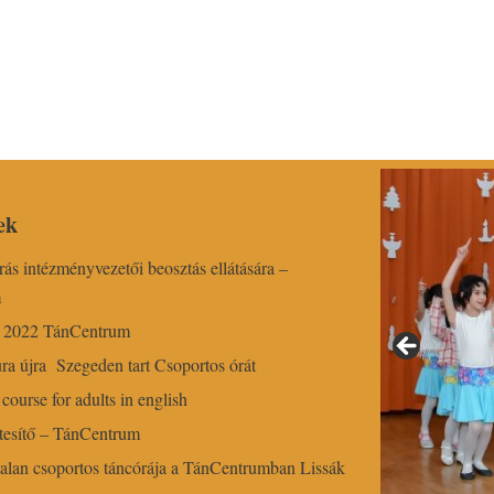
ek
írás intézményvezetői beosztás ellátására –
m
r 2022 TánCentrum
ra újra Szegeden tart Csoportos órát
course for adults in english
esítő – TánCentrum
alan csoportos táncórája a TánCentrumban Lissák