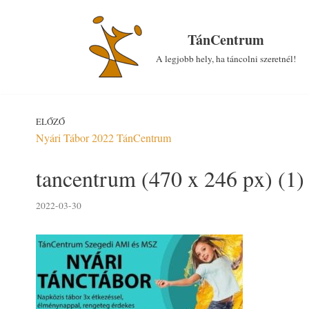
Skip
to
TánCentrum
content
A legjobb hely, ha táncolni szeretnél!
ELŐZŐ
Nyári Tábor 2022 TánCentrum
tancentrum (470 x 246 px) (1)
2022-03-30