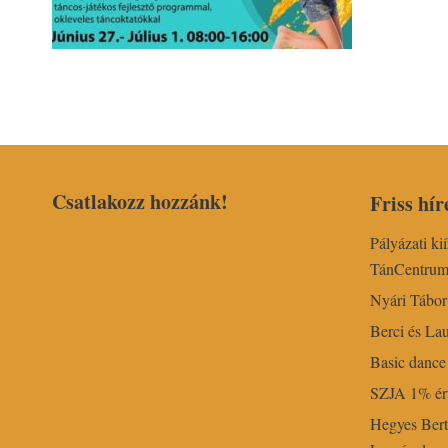
Csatlakozz hozzánk!
Friss hír
Pályázati ki
TánCentru
Nyári Tábo
Berci és Lau
Basic dance 
SZJA 1% ért
Hegyes Bert