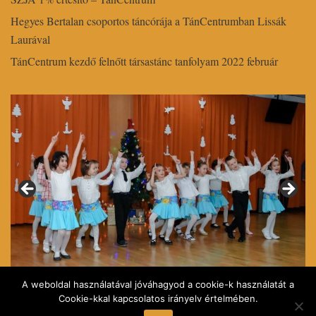
Hegyes Bertalan csoportos táncórája a TánCentrumban Lissák
Laurával
TánCentrum kezdő felnőtt társastánc tanfolyam 2022 február
A weboldal használatával jóváhagyod a cookie-k használatát a
Cookie-kkal kapcsolatos irányelv értelmében.
0
1