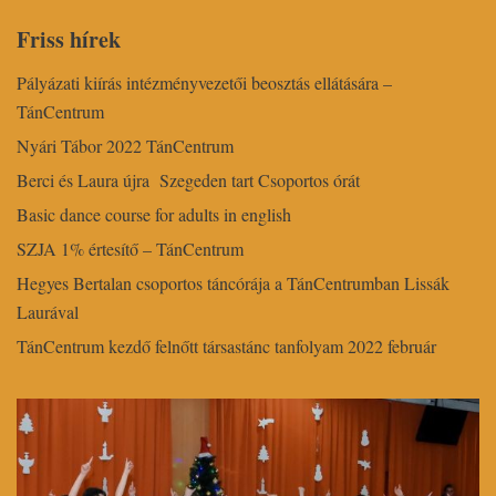
Friss hírek
Pályázati kiírás intézményvezetői beosztás ellátására –
TánCentrum
Nyári Tábor 2022 TánCentrum
Berci és Laura újra Szegeden tart Csoportos órát
Basic dance course for adults in english
SZJA 1% értesítő – TánCentrum
Hegyes Bertalan csoportos táncórája a TánCentrumban Lissák
Laurával
TánCentrum kezdő felnőtt társastánc tanfolyam 2022 február