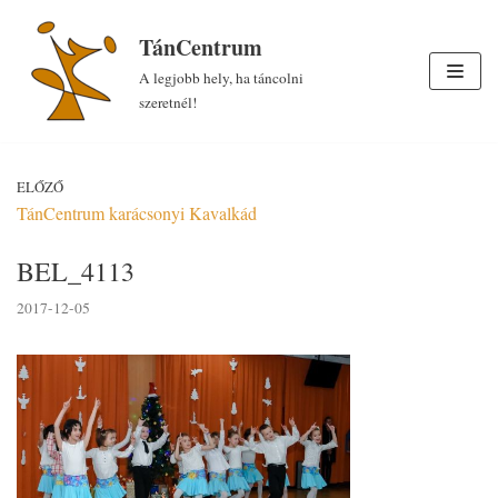
Skip
TánCentrum
to
A legjobb hely, ha táncolni
content
szeretnél!
ELŐZŐ
TánCentrum karácsonyi Kavalkád
BEL_4113
2017-12-05