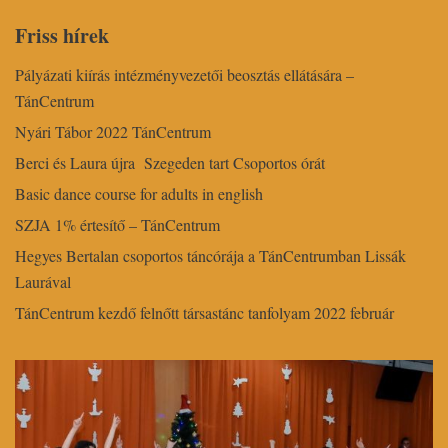
Friss hírek
Pályázati kiírás intézményvezetői beosztás ellátására –
TánCentrum
Nyári Tábor 2022 TánCentrum
Berci és Laura újra Szegeden tart Csoportos órát
Basic dance course for adults in english
SZJA 1% értesítő – TánCentrum
Hegyes Bertalan csoportos táncórája a TánCentrumban Lissák
Laurával
TánCentrum kezdő felnőtt társastánc tanfolyam 2022 február