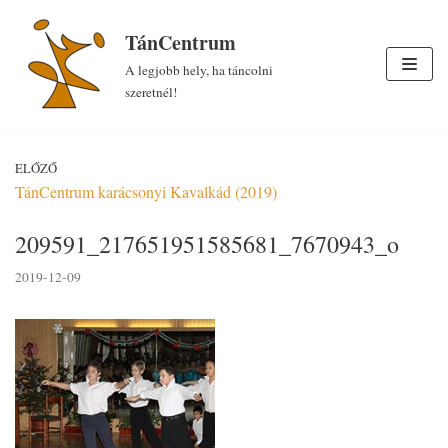
Skip
TánCentrum
to
A legjobb hely, ha táncolni
content
szeretnél!
ELŐZŐ
TánCentrum karácsonyi Kavalkád (2019)
209591_217651951585681_7670943_o
2019-12-09