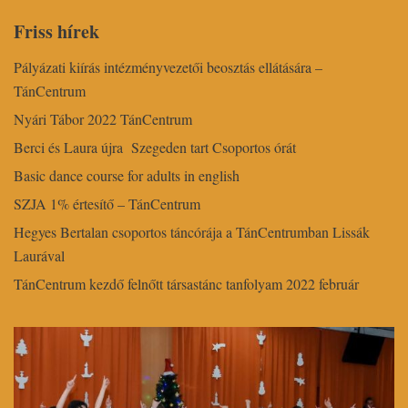
Friss hírek
Pályázati kiírás intézményvezetői beosztás ellátására –
TánCentrum
Nyári Tábor 2022 TánCentrum
Berci és Laura újra Szegeden tart Csoportos órát
Basic dance course for adults in english
SZJA 1% értesítő – TánCentrum
Hegyes Bertalan csoportos táncórája a TánCentrumban Lissák
Laurával
TánCentrum kezdő felnőtt társastánc tanfolyam 2022 február