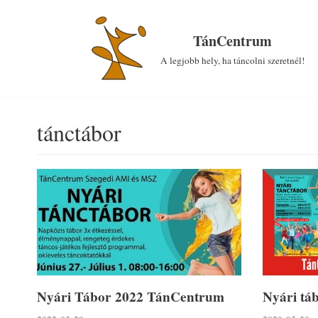
Skip
to
TánCentrum
content
A legjobb hely, ha táncolni szeretnél!
tánctábor
Nyári Tábor 2022 TánCentrum
Nyári tá