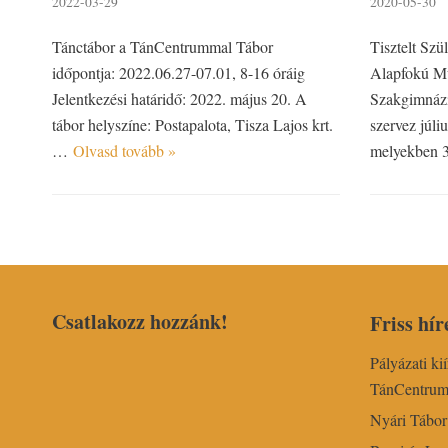
2022-03-29
2020-05-30
Tánctábor a TánCentrummal Tábor
Tisztelt Sz
időpontja: 2022.06.27-07.01, 8-16 óráig
Alapfokú Mű
Jelentkezési határidő: 2022. május 20. A
Szakgimnázi
tábor helyszíne: Postapalota, Tisza Lajos krt.
szervez júli
…
Olvasd tovább »
melyekben
Csatlakozz hozzánk!
Friss hír
Pályázati ki
TánCentru
Nyári Tábo