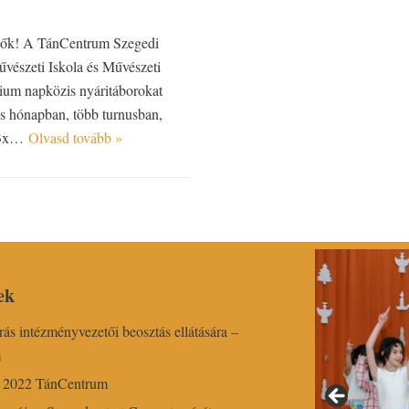
ülők! A TánCentrum Szegedi
vészeti Iskola és Művészeti
um napközis nyáritáborokat
us hónapban, több turnusban,
 3x…
Olvasd tovább »
ek
írás intézményvezetői beosztás ellátására –
m
r 2022 TánCentrum