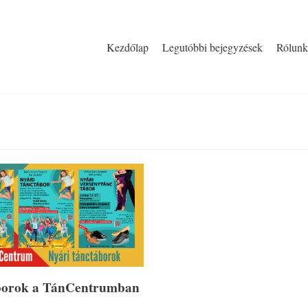
Kezdőlap
Legutóbbi bejegyzések
Rólunk
borok a TánCentrumban