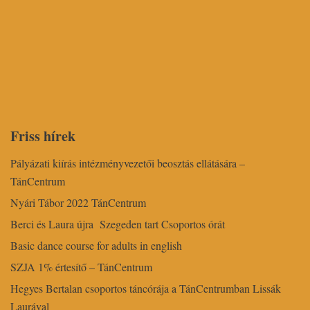
Friss hírek
Pályázati kiírás intézményvezetői beosztás ellátására –
TánCentrum
Nyári Tábor 2022 TánCentrum
Berci és Laura újra Szegeden tart Csoportos órát
Basic dance course for adults in english
SZJA 1% értesítő – TánCentrum
Hegyes Bertalan csoportos táncórája a TánCentrumban Lissák
Laurával