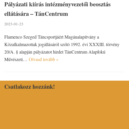
Pályázati kiírás intézményvezetői beosztás
ellátására – TánCentrum
2023-01-23
Flamenco Szeged Táncsportjáért Magánalapítvány a
Közalkalmazottak jogállásáról szóló 1992. évi XXXIII. törvény
20/A. § alapján pályázatot hirdet TánCentrum Alapfokú
Művészeti…
Olvasd tovább »
Csatlakozz hozzánk!