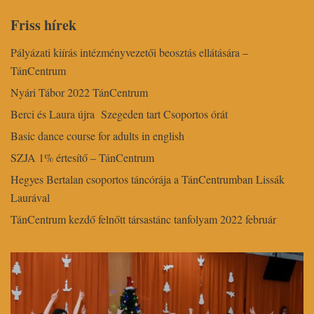
Friss hírek
Pályázati kiírás intézményvezetői beosztás ellátására –
TánCentrum
Nyári Tábor 2022 TánCentrum
Berci és Laura újra Szegeden tart Csoportos órát
Basic dance course for adults in english
SZJA 1% értesítő – TánCentrum
Hegyes Bertalan csoportos táncórája a TánCentrumban Lissák
Laurával
TánCentrum kezdő felnőtt társastánc tanfolyam 2022 február