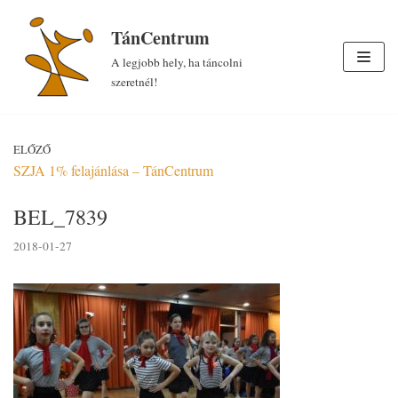
Skip
TánCentrum
to
A legjobb hely, ha táncolni
content
szeretnél!
ELŐZŐ
SZJA 1% felajánlása – TánCentrum
BEL_7839
2018-01-27