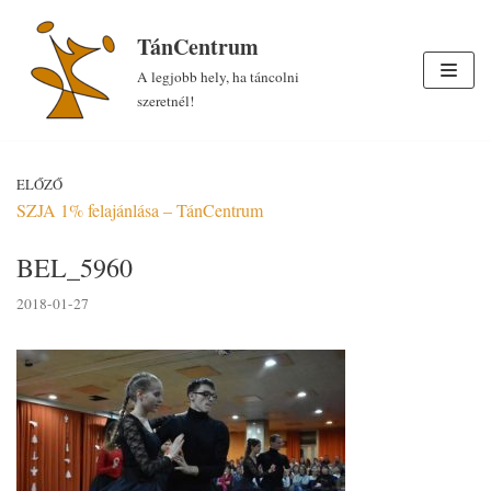
Skip
TánCentrum
to
A legjobb hely, ha táncolni
content
szeretnél!
ELŐZŐ
SZJA 1% felajánlása – TánCentrum
BEL_5960
2018-01-27