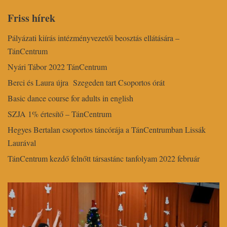
Friss hírek
Pályázati kiírás intézményvezetői beosztás ellátására –
TánCentrum
Nyári Tábor 2022 TánCentrum
Berci és Laura újra Szegeden tart Csoportos órát
Basic dance course for adults in english
SZJA 1% értesítő – TánCentrum
Hegyes Bertalan csoportos táncórája a TánCentrumban Lissák
Laurával
TánCentrum kezdő felnőtt társastánc tanfolyam 2022 február