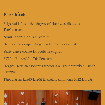
Friss hírek
Pályázati kiírás intézményvezetői beosztás ellátására –
TánCentrum
Nyári Tábor 2022 TánCentrum
Berci és Laura újra Szegeden tart Csoportos órát
Basic dance course for adults in english
SZJA 1% értesítő – TánCentrum
Hegyes Bertalan csoportos táncórája a TánCentrumban Lissák
Laurával
TánCentrum kezdő felnőtt társastánc tanfolyam 2022 február