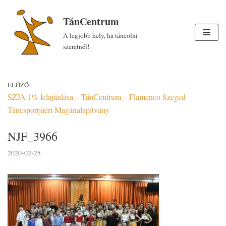
Skip
TánCentrum
to
A legjobb hely, ha táncolni
content
szeretnél!
ELŐZŐ
SZJA 1% felajánlása – TánCentrum – Flamenco Szeged
Táncsportjáért Magánalapítvány
NJF_3966
2020-02-25