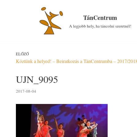
Skip
to
TánCentrum
content
A legjobb hely, ha táncolni szeretnél!
ELŐZŐ
Köztünk a helyed! – Beiratkozás a TánCentrumba – 2017/2018
UJN_9095
2017-08-04