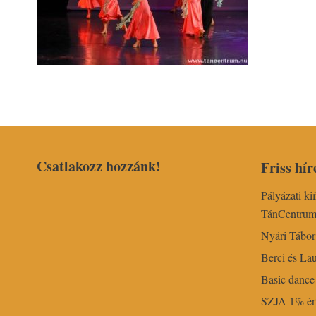
Csatlakozz hozzánk!
Friss hír
Pályázati ki
TánCentru
Nyári Tábo
Berci és Lau
Basic dance 
SZJA 1% ért