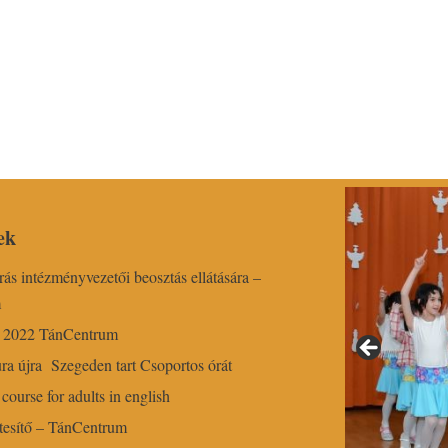
ek
írás intézményvezetői beosztás ellátására –
m
r 2022 TánCentrum
ra újra Szegeden tart Csoportos órát
course for adults in english
esítő – TánCentrum