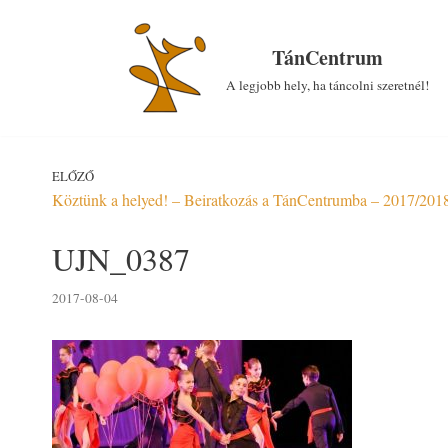
Skip
to
TánCentrum
content
A legjobb hely, ha táncolni szeretnél!
ELŐZŐ
Köztünk a helyed! – Beiratkozás a TánCentrumba – 2017/2018
UJN_0387
2017-08-04