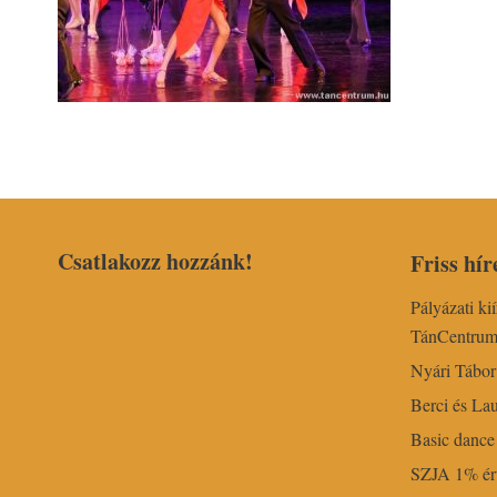
Csatlakozz hozzánk!
Friss hír
Pályázati ki
TánCentru
Nyári Tábo
Berci és Lau
Basic dance 
SZJA 1% ért