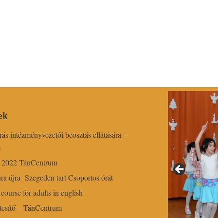
ek
írás intézményvezetői beosztás ellátására –
m
r 2022 TánCentrum
ra újra Szegeden tart Csoportos órát
course for adults in english
esítő – TánCentrum