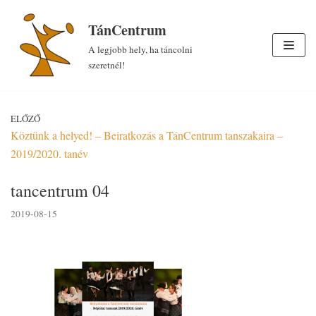
Skip
TánCentrum
to
A legjobb hely, ha táncolni
content
szeretnél!
ELŐZŐ
Köztünk a helyed! – Beiratkozás a TánCentrum tanszakaira –
2019/2020. tanév
tancentrum 04
2019-08-15