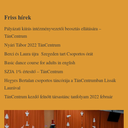
Friss hírek
Pályázati kiírás intézményvezetői beosztás ellátására –
TánCentrum
Nyári Tábor 2022 TánCentrum
Berci és Laura újra Szegeden tart Csoportos órát
Basic dance course for adults in english
SZJA 1% értesítő – TánCentrum
Hegyes Bertalan csoportos táncórája a TánCentrumban Lissák
Laurával
TánCentrum kezdő felnőtt társastánc tanfolyam 2022 február