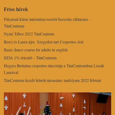
Friss hírek
Pályázati kiírás intézményvezetői beosztás ellátására –
TánCentrum
Nyári Tábor 2022 TánCentrum
Berci és Laura újra Szegeden tart Csoportos órát
Basic dance course for adults in english
SZJA 1% értesítő – TánCentrum
Hegyes Bertalan csoportos táncórája a TánCentrumban Lissák
Laurával
TánCentrum kezdő felnőtt társastánc tanfolyam 2022 február