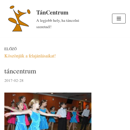
Skip
TánCentrum
to
A legjobb hely, ha táncolni
content
szeretnél!
ELŐZŐ
Köszönjük a felajánlásaikat!
táncentrum
2017-02-28