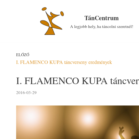
Skip
to
TánCentrum
content
A legjobb hely, ha táncolni szeretnél!
ELŐZŐ
I. FLAMENCO KUPA táncverseny eredmények
I. FLAMENCO KUPA táncverse
2016-03-29