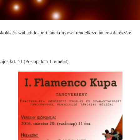
lás és szabadidősport tánckönyvvel rendelkező táncosok részére
s krt. 41.(Postapalota 1. emelet)