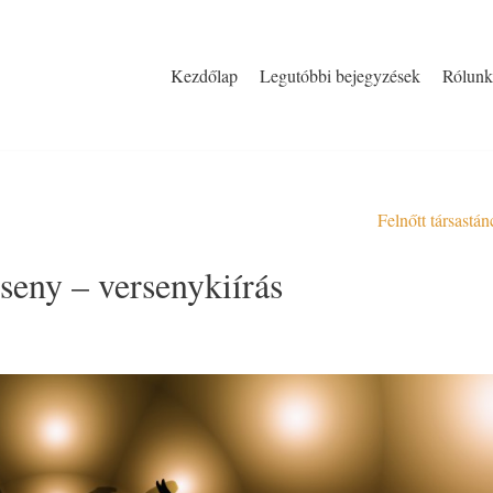
Kezdőlap
Legutóbbi bejegyzések
Rólunk
Felnőtt társastá
ny – versenykiírás