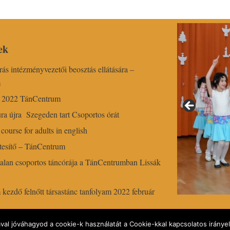
ek
írás intézményvezetői beosztás ellátására –
m
r 2022 TánCentrum
ra újra Szegeden tart Csoportos órát
course for adults in english
esítő – TánCentrum
alan csoportos táncórája a TánCentrumban Lissák
ezdő felnőtt társastánc tanfolyam 2022 február
val jóváhagyod a cookie-k használatát a Cookie-kkal kapcsolatos iránye
TánCentrum AMI