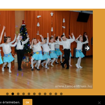
0
1
lv értelmében.
OK