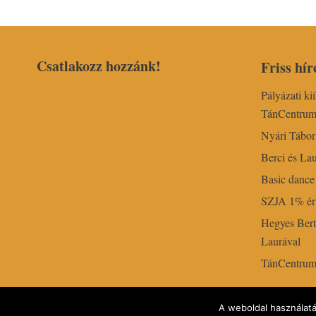
Csatlakozz hozzánk!
Friss hír
Pályázati ki
TánCentru
Nyári Tábo
Berci és Lau
Basic dance 
SZJA 1% ért
Hegyes Bert
Laurával
TánCentrum k
A weboldal használatá