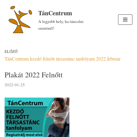
Skip
TánCentrum
to
A legjobb hely, ha táncolni
content
szeretnél!
ELŐZŐ
TánCentrum kezdő felnőtt társastánc tanfolyam 2022 február
Plakát 2022 Felnőtt
2022-01-25