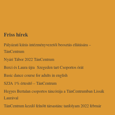
Friss hírek
Pályázati kiírás intézményvezetői beosztás ellátására –
TánCentrum
Nyári Tábor 2022 TánCentrum
Berci és Laura újra Szegeden tart Csoportos órát
Basic dance course for adults in english
SZJA 1% értesítő – TánCentrum
Hegyes Bertalan csoportos táncórája a TánCentrumban Lissák
Laurával
TánCentrum kezdő felnőtt társastánc tanfolyam 2022 február