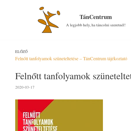
Skip
to
TánCentrum
content
A legjobb hely, ha táncolni szeretnél!
ELŐZŐ
Felnőtt tanfolyamok szüneteltetése – TánCentrum tájékoztató
Felnőtt tanfolyamok szünetelte
2020-03-17