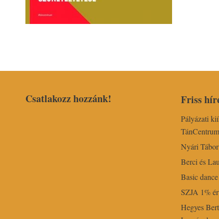
Csatlakozz hozzánk!
Friss hír
Pályázati ki
TánCentru
Nyári Tábo
Berci és Lau
Basic dance 
SZJA 1% ért
Hegyes Bert