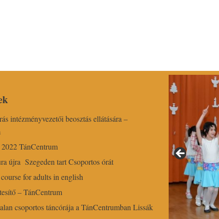
ek
írás intézményvezetői beosztás ellátására –
m
r 2022 TánCentrum
ra újra Szegeden tart Csoportos órát
course for adults in english
esítő – TánCentrum
alan csoportos táncórája a TánCentrumban Lissák