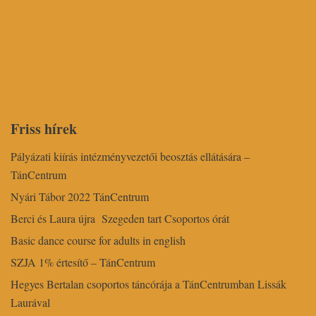
Friss hírek
Pályázati kiírás intézményvezetői beosztás ellátására –
TánCentrum
Nyári Tábor 2022 TánCentrum
Berci és Laura újra Szegeden tart Csoportos órát
Basic dance course for adults in english
SZJA 1% értesítő – TánCentrum
Hegyes Bertalan csoportos táncórája a TánCentrumban Lissák
Laurával