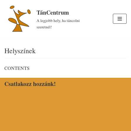
Skip
TánCentrum
to
A legjobb hely, ha táncolni
content
szeretnél!
Helyszínek
CONTENTS
Csatlakozz hozzánk!