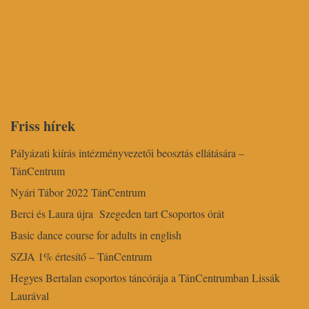
Friss hírek
Pályázati kiírás intézményvezetői beosztás ellátására –
TánCentrum
Nyári Tábor 2022 TánCentrum
Berci és Laura újra Szegeden tart Csoportos órát
Basic dance course for adults in english
SZJA 1% értesítő – TánCentrum
Hegyes Bertalan csoportos táncórája a TánCentrumban Lissák
Laurával