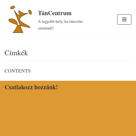
Skip
TánCentrum
to
A legjobb hely, ha táncolni
content
szeretnél!
Címkék
CONTENTS
Csatlakozz hozzánk!