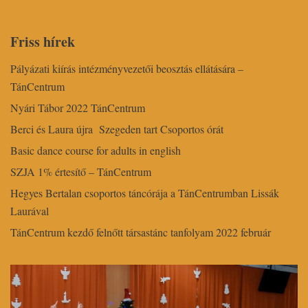
Friss hírek
Pályázati kiírás intézményvezetői beosztás ellátására –
TánCentrum
Nyári Tábor 2022 TánCentrum
Berci és Laura újra Szegeden tart Csoportos órát
Basic dance course for adults in english
SZJA 1% értesítő – TánCentrum
Hegyes Bertalan csoportos táncórája a TánCentrumban Lissák
Laurával
TánCentrum kezdő felnőtt társastánc tanfolyam 2022 február