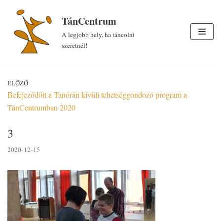
Skip
TánCentrum
to
A legjobb hely, ha táncolni
content
szeretnél!
ELŐZŐ
Befejeződött a Tanórán kívüli tehetséggondozó program a
TánCentrumban 2020
3
2020-12-15