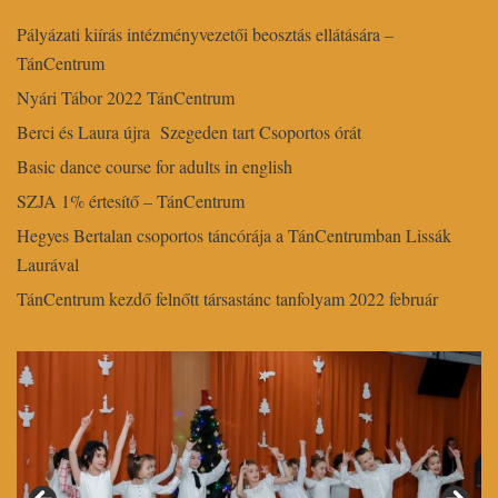
Pályázati kiírás intézményvezetői beosztás ellátására –
TánCentrum
Nyári Tábor 2022 TánCentrum
Berci és Laura újra Szegeden tart Csoportos órát
Basic dance course for adults in english
SZJA 1% értesítő – TánCentrum
Hegyes Bertalan csoportos táncórája a TánCentrumban Lissák
Laurával
TánCentrum kezdő felnőtt társastánc tanfolyam 2022 február