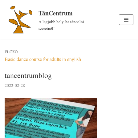
Skip
TánCentrum
to
A legjobb hely, ha táncolni
content
szeretnél!
ELŐZŐ
Basic dance course for adults in english
tancentrumblog
2022-02-28