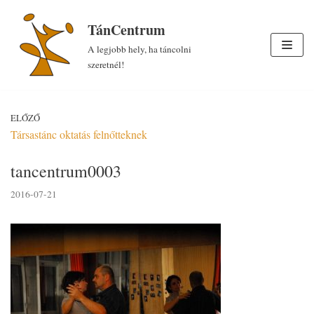
Skip
TánCentrum
to
A legjobb hely, ha táncolni
content
szeretnél!
ELŐZŐ
Társastánc oktatás felnőtteknek
tancentrum0003
2016-07-21