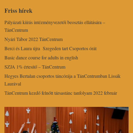
Friss hírek
Pályázati kiírás intézményvezetői beosztás ellátására –
TánCentrum
Nyári Tábor 2022 TánCentrum
Berci és Laura újra Szegeden tart Csoportos órát
Basic dance course for adults in english
SZJA 1% értesítő – TánCentrum
Hegyes Bertalan csoportos táncórája a TánCentrumban Lissák
Laurával
TánCentrum kezdő felnőtt társastánc tanfolyam 2022 február