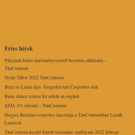
Friss hírek
Pályázati kiírás intézményvezetői beosztás ellátására –
TánCentrum
Nyári Tábor 2022 TánCentrum
Berci és Laura újra Szegeden tart Csoportos órát
Basic dance course for adults in english
SZJA 1% értesítő – TánCentrum
Hegyes Bertalan csoportos táncórája a TánCentrumban Lissák
Laurával
TánCentrum kezdő felnőtt társastánc tanfolyam 2022 február