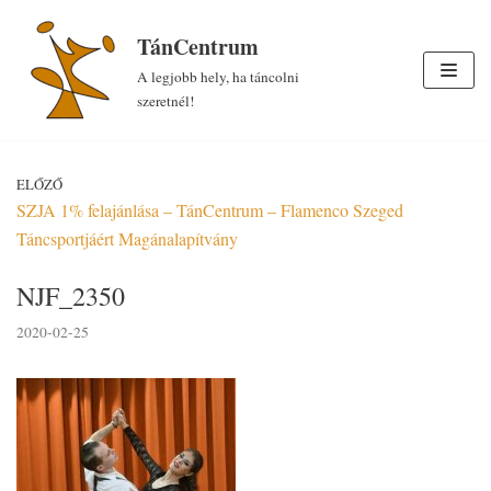
Skip
TánCentrum
to
A legjobb hely, ha táncolni
content
szeretnél!
ELŐZŐ
SZJA 1% felajánlása – TánCentrum – Flamenco Szeged
Táncsportjáért Magánalapítvány
NJF_2350
2020-02-25