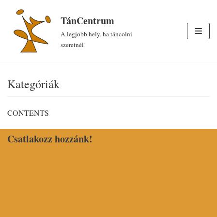
Skip
TánCentrum
to
A legjobb hely, ha táncolni
content
szeretnél!
Kategóriák
CONTENTS
Csatlakozz hozzánk!