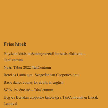
Friss hírek
Pályázati kiírás intézményvezetői beosztás ellátására –
TánCentrum
Nyári Tábor 2022 TánCentrum
Berci és Laura újra Szegeden tart Csoportos órát
Basic dance course for adults in english
SZJA 1% értesítő – TánCentrum
Hegyes Bertalan csoportos táncórája a TánCentrumban Lissák
Laurával